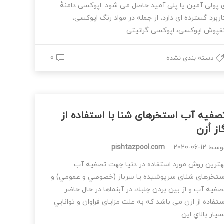
 پولی آمین یا پلی آمید حاصل می شود. اپوکسی دامنهٔ
اربرد گسترده ای دارد، از جمله در مواد رنگ اپوکسی،
فپوش اپوکسی، اپوکسی گرانیتی…
0
دسته بندی نشده
صفيه آب استخرهای شنا با استفاده از
از اُزن
وسط
2020-06-12
pishtazpool.com
هترین روش مورد استفاده در دنیا جهت تصفيه آب
ستخرهای شنای سرپوشیده یا سرباز (خصوصي و عمومي) و
صفيه آب و از بين بردن جلبك در آبنماها در حال حاضر
ستفاده از ازن می باشد که به علت مزایای فراوان و توانايي
سيار بالاي اين…