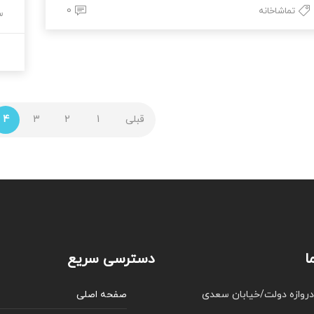
0
تماشاخانه
س
قبلی
1
2
3
4
ا
دسترسی سریع
دروازه دولت/خیابان سعدی
صفحه اصلی