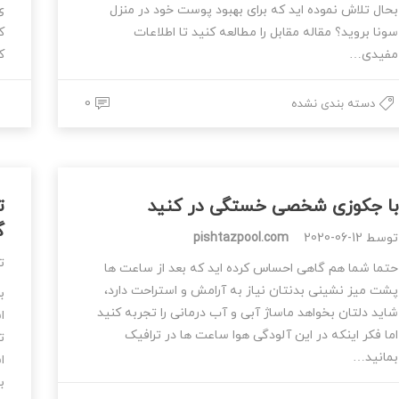
بحال تلاش نموده اید که برای بهبود پوست خود در منزل
ی
سونا بروید؟ مقاله مقابل را مطالعه کنید تا اطلاعات
ک
مفیدی…
ک
0
دسته بندی نشده
با جکوزی شخصی خستگی در کنید
ت
گ
توسط
2020-06-12
pishtazpool.com
ت
حتما شما هم گاهی احساس کرده اید که بعد از ساعت ها
پشت میز نشینی بدنتان نیاز به آرامش و استراحت دارد،
ب
شاید دلتان بخواهد ماساژ آبی و آب درمانی را تجربه کنید
ا
اما فکر اینکه در این آلودگی هوا ساعت ها در ترافیک
ت
بمانید…
ا
ب