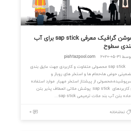
موشن گرافیک معرفی sap stick برای آب
ندی سطوح
وسط
2020-05-31
pishtazpool.com
sap stick محصولی متفاوت و کاربردی جهت عایق بندی
ضمینی حوض ها،حمام ها و استخر های روباز و
رپوشیده،محصولی از پیشتاز استخر مهیار. موارد استفاده
و کاربردهای sap stick: پوشش ملاتی انعطاف پذیر بتن
اده بتن آب بند ملات ترمیمی sap stick…
0
تماشاخانه