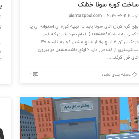
ساخت کوره سونا خشک
ب
توسط
2020-06-11
pishtazpool.com
ت
براي گرم كردن اتاق سونا بايد به تهيه كوره اي استوانه اي يا
گ
مكعبي به ابعاد(80×50×100) اقدام نمود طوري كه قطر
ت
دودكش آن 4 اينچ وقطر فلنچ مشعل كه به فاصله 30
س
سانتيمتري از كف قرار دارد 6 اينچ باشد.مشعل در بيرون
ب
اتاق قرار گرفته…
ج
0
دسته بندی نشده