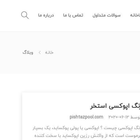
خانه
سوالات متداول
تماس با ما
درباره ما
خانه
وبلاگ
نگ اپوکسی استخر
وسط
2020-06-12
pishtazpool.com
نگ اپوکسی چیست ؟ اپوکسی یا پولی پوکساید، یک بسپار
رموست است که از واکنش رزین اپوکساید با سخت کننده