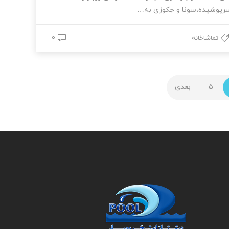
رپوشیده،سونا و جکوزی به…
0
تماشاخانه
5
بعدی